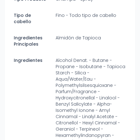
Tipo de
Fino - Todo tipo de cabello
cabello
Ingredientes
Almidón de Tapioca
Principales
Ingredientes
Alcohol Denat. - Butane -
Propane - Isobutane - Tapioca
Starch - Silica -
Aqua/Water/Eau -
Polymethylsilsesquioxane -
Parfum/Fragrance -
Hydroxycitronellal - Linalool -
Benzyl Salicylate - Alpha-
Isomethyl Ionone - Amyl
Cinnamal - Linalyl Acetate -
Citronellol - Hexyl Cinnamal -
Geraniol - Terpineol -
Hexamethylindanopyran -