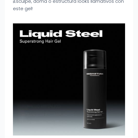
¡Esculpe, doma o estructura looks llamativos con
este gel!