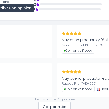
iniones)
2
ribir una opinión
1
Muy buen producto y fácil 
fernando R. el 13-08-2025
Opinión verificada
Muy bueno, producto recib
Rateau P. el 11-10-2021
Opinión verificada
Tradu
Has visto
4
de
7
opiniones
Cargar más