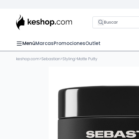
Buscar
Menú
Marcas
Promociones
Outlet
keshop.com
>
Sebastian
>
Styling
>
Matte Putty