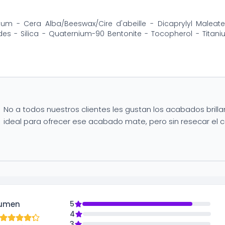
tum - Cera Alba/Beeswax/Cire d'abeille - Dicaprylyl Maleate
des - Silica - Quaternium-90 Bentonite - Tocopherol - Titanium
No a todos nuestros clientes les gustan los acabados brilla
ideal para ofrecer ese acabado mate, pero sin resecar el c
umen
5
4
3