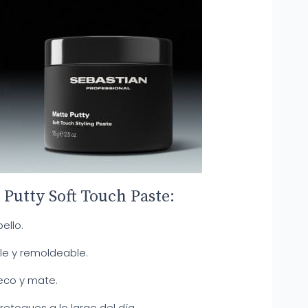
 Putty Soft Touch Paste:
ello.
ble y remoldeable.
eco y mate.
etoques a lo largo del día.