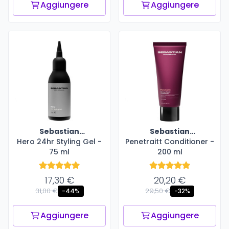
Aggiungere
Aggiungere
Sebastian
Sebastian
Hero 24hr Styling Gel -
Professional
Penetraitt Conditioner -
Professional
75 ml
200 ml
17,30 €
20,20 €
31,00 €
29,50 €
-44%
-32%
Aggiungere
Aggiungere