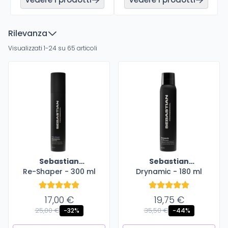
Rilevanza
Visualizzati 1-24 su 65 articoli
Sebastian
Sebastian
Re-Shaper - 300 ml
Professional
Drynamic - 180 ml
Professional
17,00 €
19,75 €
25,00 €
35,50 €
-32%
-44%