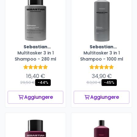
Sebastian
Sebastian
Multitasker 3 in 1
Professional
Multitasker 3 in 1
Professional
Shampoo - 280 ml
Shampoo - 1000 ml
16,40 €
34,90 €
29,50 €
63,00 €
-44%
-45%
Aggiungere
Aggiungere