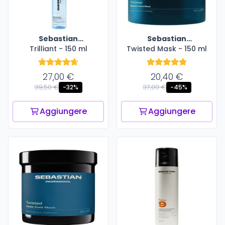
Sebastian
Sebastian
Trilliant - 150 ml
Professional
Twisted Mask - 150 ml
Professional
27,00 €
20,40 €
39,50 €
37,00 €
-32%
-45%
Aggiungere
Aggiungere