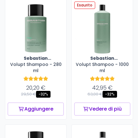
Esaurito
Sebastian
Sebastian
Volupt Shampoo - 280
Professional
Volupt Shampoo - 1000
Professional
ml
ml
20,20 €
42,95 €
29,50 €
63,00 €
-32%
-32%
Aggiungere
Vedere di più