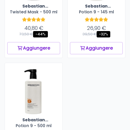
Sebastian
Sebastian
Twisted Mask - 500 ml
Professional
Potion 9 - 145 ml
Professional
40,80 €
26,90 €
73,50 €
39,50 €
-44%
-32%
Aggiungere
Aggiungere
Sebastian
Potion 9 - 500 ml
Professional