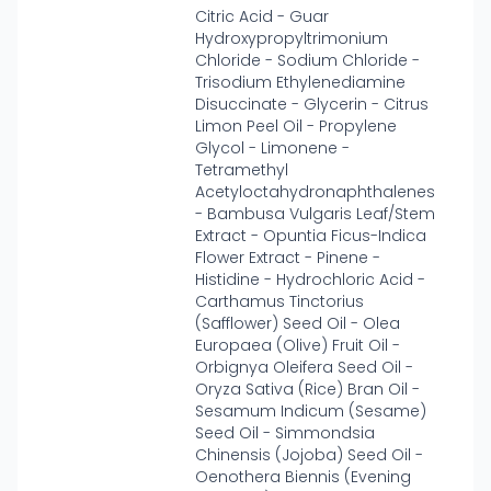
Citric Acid - Guar
Hydroxypropyltrimonium
Chloride - Sodium Chloride -
Trisodium Ethylenediamine
Disuccinate - Glycerin - Citrus
Limon Peel Oil - Propylene
Glycol - Limonene -
Tetramethyl
Acetyloctahydronaphthalenes
- Bambusa Vulgaris Leaf/Stem
Extract - Opuntia Ficus-Indica
Flower Extract - Pinene -
Histidine - Hydrochloric Acid -
Carthamus Tinctorius
(Safflower) Seed Oil - Olea
Europaea (Olive) Fruit Oil -
Orbignya Oleifera Seed Oil -
Oryza Sativa (Rice) Bran Oil -
Sesamum Indicum (Sesame)
Seed Oil - Simmondsia
Chinensis (Jojoba) Seed Oil -
Oenothera Biennis (Evening