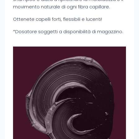
movimento naturale di ogni fibra capillare.
Ottenete capelli forti, flessibili e lucenti!
*Dosatore soggetti a disponibilità di magazzino.