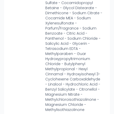
Sulfate - Cocamidopropyl
Betaine - Glycol Distearate -
Dimethicone - Sodium Citrate -
Cocamide MEA - Sodium
Xylenesulfonate -
Parfum/Fragrance - Sodium
Benzoate - Citric Acid -
Panthenol - Sodium Chloride -
Salicylic Acid - Glycerin -
Tetrasodium EDTA -
Methylparaben - Guar
Hydroxypropyltrimonium
Chloride - Butylphenyl
Methylpropional - Hexyl
Cinnamal - Hydroxyisohexyl 3-
Cyclohexene Carboxaldehyde
- Linalool - Hydrochloric Acid -
Benzyl Salicylate - Citronellol -
Magnesium Nitrate -
Methylchloroisothiazolinone -
Magnesium Chloride -
Methylisothiazolinone