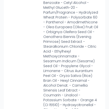
Benzoate - Cetyl Alcohol -
Methyl Gluceth-20 -
Parfum/Fragrance - Hydrolyzed
Wheat Protein - Polysorbate 60
- Panthenol - Amodimethicone
- Olea Europaea (Olive) Fruit Oil
- Orbignya Oleifera Seed Oil -
Oenothera Biennis (Evening
Primrose) Seed Extract -
Stearalkonium Chloride - Citric
Acid - Ethylhexyl
Methoxycinnamate -
Sesamum Indicum (Sesame)
Seed Oil - Propylene Glycol -
Limonene - Citrus Aurantium
Peel Oil - Oryza Sativa (Rice)
Bran Oil - Hexyl Cinnamal -
Alcohol Denat. - Camellia
Sinensis Leaf Extract -
Coumarin - Linalool -
Potassium Sorbate - Orange 4
(CI 15510) - Hydroxycitronellal -