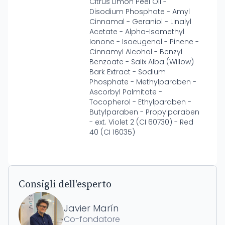
Citrus Limon Peel Oil -
Disodium Phosphate - Amyl
Cinnamal - Geraniol - Linalyl
Acetate - Alpha-Isomethyl
Ionone - Isoeugenol - Pinene -
Cinnamyl Alcohol - Benzyl
Benzoate - Salix Alba (Willow)
Bark Extract - Sodium
Phosphate - Methylparaben -
Ascorbyl Palmitate -
Tocopherol - Ethylparaben -
Butylparaben - Propylparaben
- ext. Violet 2 (CI 60730) - Red
40 (CI 16035)
Consigli dell'esperto
Javier Marín
Co-fondatore