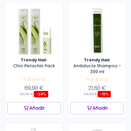
Trendy Hair
Trendy Hair
Chïo Pistachio Pack
Andalucía Shampoo -
300 ml
69,90 €
21,60 €
92,00 €
24,00 €
-24%
-10%
Añadir
Añadir