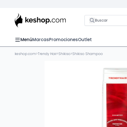
Buscar
Menú
Marcas
Promociones
Outlet
keshop.com
>
Trendy Hair
>
Shikiso
>
Shikiso Shampoo