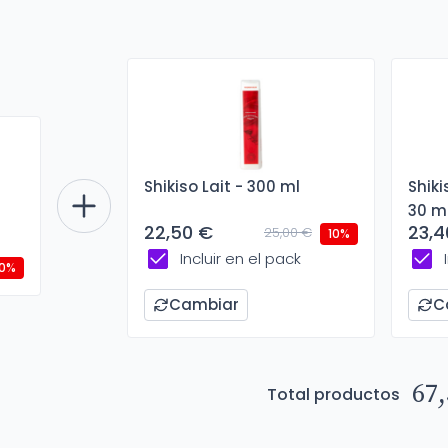
Shikiso Lait - 300 ml
Shik
30 m
22,50 €
23,4
25,00 €
10%
Incluir en el pack
10%
Cambiar
C
67,
Total productos