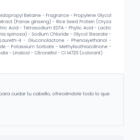
idopropyl Betaine - Fragrance - Propylene Glycol
tract (Panax ginseng) - Rice Seed Protein (Oryza
itric Acid - Tetrasodium EDTA - Phytic Acid - Lactic
nia spinosa) - Sodium Chloride - Glycol Stearate -
 Laureth-4 - Gluconolactone - Phenoxyethanol -
de - Potassium Sorbate - Methylisothiazolinone -
e - Linalool - Citronellol - CI 14720 (colorant)
para cuidar tu cabello, ofreciéndole todo lo que