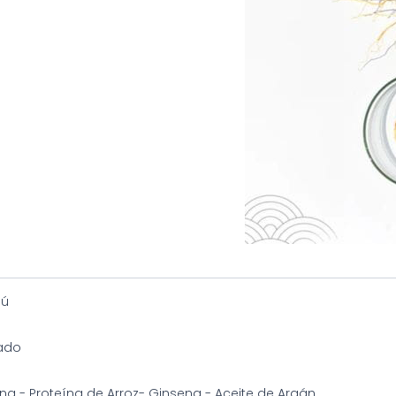
ú
ado
na - Proteína de Arroz- Ginseng - Aceite de Argán