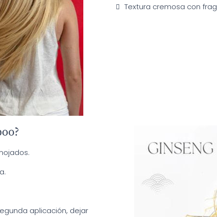
Textura cremosa con fra
poo?
mojados.
a.
segunda aplicación, dejar