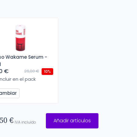
iso Wakame Serum -
l
0 €
26,00 €
10%
Incluir en el pack
ambiar
50 €
Añadir artículos
IVA incluido