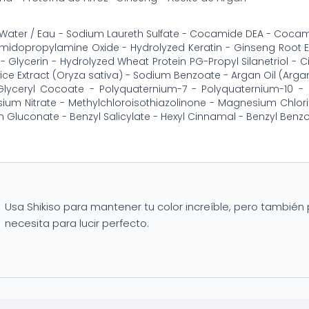
Water / Eau - Sodium Laureth Sulfate - Cocamide DEA - Cocam
idopropylamine Oxide - Hydrolyzed Keratin - Ginseng Root Ex
 - Glycerin - Hydrolyzed Wheat Protein PG-Propyl Silanetriol - C
Rice Extract (Oryza sativa) - Sodium Benzoate - Argan Oil (Arga
Glyceryl Cocoate - Polyquaternium-7 - Polyquaternium-10 -
um Nitrate - Methylchloroisothiazolinone - Magnesium Chlori
 Gluconate - Benzyl Salicylate - Hexyl Cinnamal - Benzyl Benzoat
Usa Shikiso para mantener tu color increíble, pero también 
necesita para lucir perfecto.