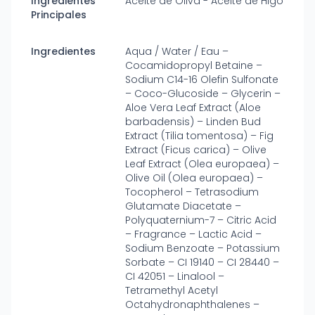
Ingredientes
Aceite de Oliva - Aceite de Higo
Principales
Ingredientes
Aqua / Water / Eau –
Cocamidopropyl Betaine –
Sodium C14-16 Olefin Sulfonate
– Coco-Glucoside – Glycerin –
Aloe Vera Leaf Extract (Aloe
barbadensis) – Linden Bud
Extract (Tilia tomentosa) – Fig
Extract (Ficus carica) – Olive
Leaf Extract (Olea europaea) –
Olive Oil (Olea europaea) –
Tocopherol – Tetrasodium
Glutamate Diacetate –
Polyquaternium-7 – Citric Acid
– Fragrance – Lactic Acid –
Sodium Benzoate – Potassium
Sorbate – CI 19140 – CI 28440 –
CI 42051 – Linalool –
Tetramethyl Acetyl
Octahydronaphthalenes –