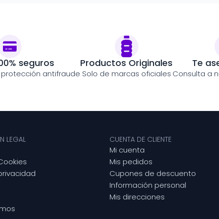
00% seguros
Productos Originales
Te as
y protección antifraude
Solo de marcas oficiales
Consulta a n
N LEGAL
CUENTA DE CLIENTE
Mi cuenta
 Cookies
Mis pedidos
 privacidad
Cupones de descuento
Información personal
Mis direcciones
omos