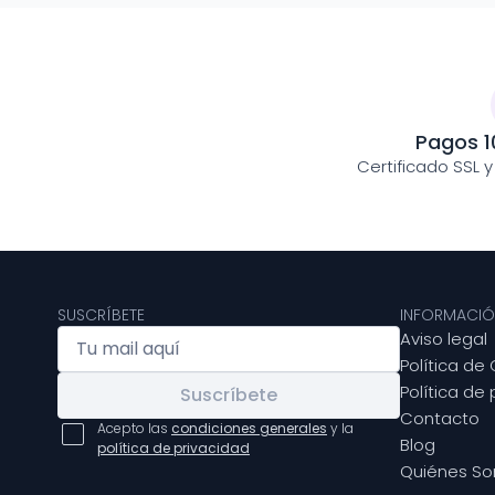
Pagos 1
Certificado SSL 
SUSCRÍBETE
INFORMACIÓ
Aviso legal
Política de
Política de
Suscríbete
Contacto
Acepto las
condiciones generales
y la
Blog
política de privacidad
Quiénes S