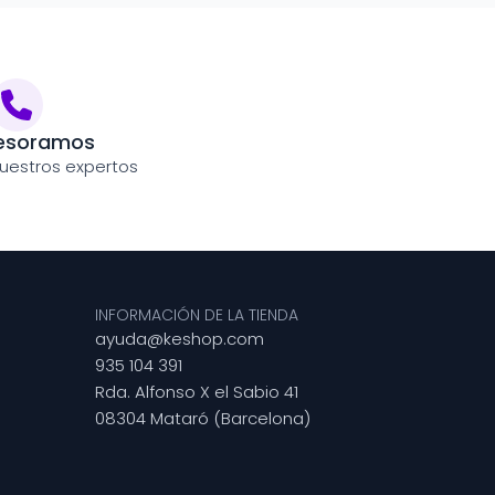
esoramos
uestros expertos
INFORMACIÓN DE LA TIENDA
ayuda@keshop.com
935 104 391
Rda. Alfonso X el Sabio 41
08304 Mataró (Barcelona)