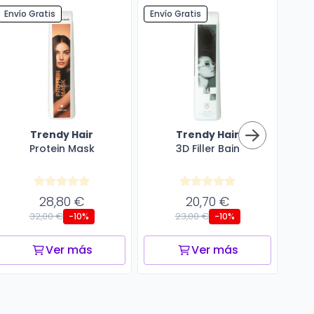
Envío Gratis
Envío Gratis
Enví
Trendy Hair
Trendy Hair
Protein Mask
3D Filler Bain
28,80 €
20,70 €
32,00 €
23,00 €
-10%
-10%
Ver más
Ver más