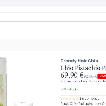
Trendy Hair Chïo
Chïo Pistachio 
69,90 €
92,00 €
-24
Impuestos incluidos
En lugar de
En stock
Sin opiniones
Pack Chïo Pistacho con C