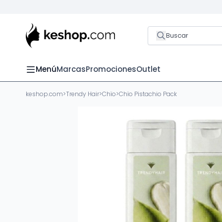
Buscar
Menú
Marcas
Promociones
Outlet
keshop.com
>
Trendy Hair
>
Chïo
>
Chïo Pistachio Pack