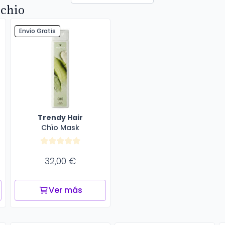
-chio
Envío Gratis
Trendy Hair
Chïo Mask
32,00 €
Ver más
r