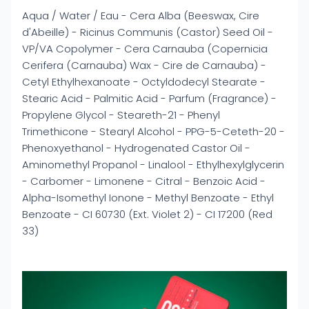
Aqua / Water / Eau - Cera Alba (Beeswax, Cire
d'Abeille) - Ricinus Communis (Castor) Seed Oil -
VP/VA Copolymer - Cera Carnauba (Copernicia
Cerifera (Carnauba) Wax - Cire de Carnauba) -
Cetyl Ethylhexanoate - Octyldodecyl Stearate -
Stearic Acid - Palmitic Acid - Parfum (Fragrance) -
Propylene Glycol - Steareth-21 - Phenyl
Trimethicone - Stearyl Alcohol - PPG-5-Ceteth-20 -
Phenoxyethanol - Hydrogenated Castor Oil -
Aminomethyl Propanol - Linalool - Ethylhexylglycerin
- Carbomer - Limonene - Citral - Benzoic Acid -
Alpha-Isomethyl Ionone - Methyl Benzoate - Ethyl
Benzoate - CI 60730 (Ext. Violet 2) - CI 17200 (Red
33)