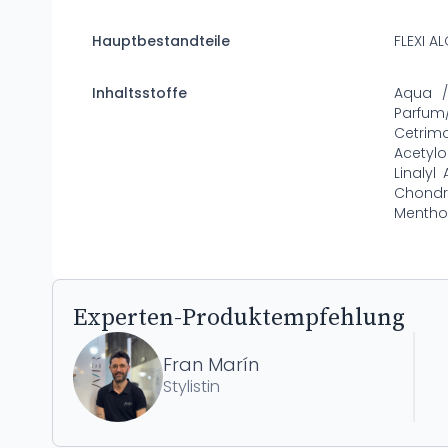
Hauptbestandteile
FLEXI 
Inhaltsstoffe
Aqua /
Parfum
Cetrim
Acetylo
Linalyl
Chondru
Menthol
Experten-Produktempfehlung
Fran Marín
Stylistin