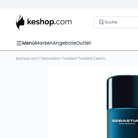
Suche
Menú
Marken
Angebote
Outlet
keshop.com
>
Sebastian
>
Twisted
>
Twisted Cream