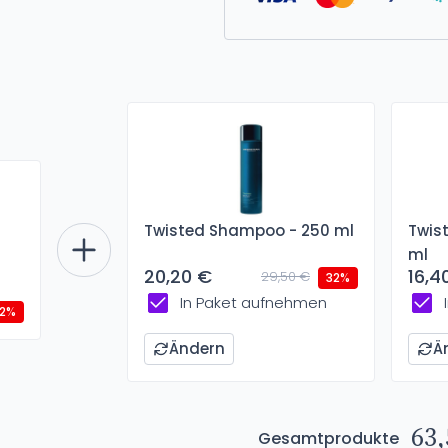
Twisted Shampoo - 250 ml
Twis
ml
20,20 €
16,4
29,50 €
32%
In Paket aufnehmen
2%
Ändern
Ä
63,
Gesamtprodukte