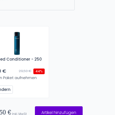
ted Conditioner - 250
0 €
29,50 €
44%
In Paket aufnehmen
ndern
50 €
Artikel hinzufügen
Inkl. MwSt