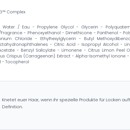
ALG™ Complex
 Water / Eau - Propylene Glycol - Glycerin - Polyquatern
/Fragrance - Phenoxyethanol - Dimethicone - Panthenol - Po
onium Chloride - Ethylhexylglycerin - Butyl Methoxydiben
ctahydronaphthalenes - Citric Acid - Isopropyl Alcohol - Li
 Acetate - Benzyl Salicylate - Limonene - Citrus Limon Peel O
s Crispus (Carrageenan) Extract - Alpha-Isomethyl Ionone -
 - Tocopherol
Knetet euer Haar, wenn ihr spezielle Produkte für Locken auft
Definition.