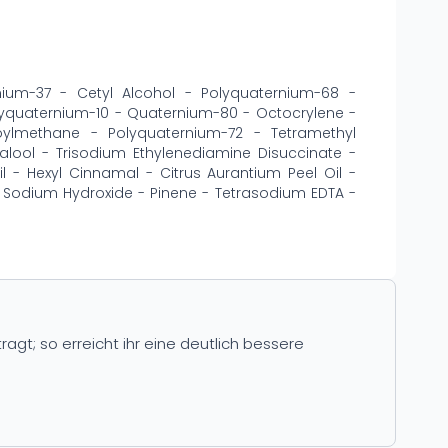
ium-37 - Cetyl Alcohol - Polyquaternium-68 -
lyquaternium-10 - Quaternium-80 - Octocrylene -
zoylmethane - Polyquaternium-72 - Tetramethyl
nalool - Trisodium Ethylenediamine Disuccinate -
il - Hexyl Cinnamal - Citrus Aurantium Peel Oil -
 Sodium Hydroxide - Pinene - Tetrasodium EDTA -
ragt; so erreicht ihr eine deutlich bessere