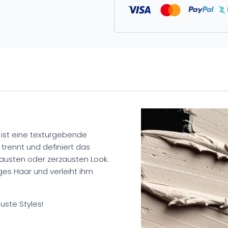
y ist eine texturgebende
e trennt und definiert das
zausten oder zerzausten Look.
nges Haar und verleiht ihm
auste Styles!