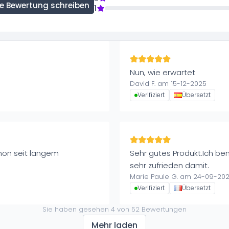
ne Bewertung schreiben
1
Nun, wie erwartet
David F. am 15-12-2025
Verifiziert
Übersetzt
hon seit langem
Sehr gutes Produkt.Ich be
sehr zufrieden damit.
Marie Paule G. am 24-09-20
Verifiziert
Übersetzt
Sie haben gesehen
4
von
52
Bewertungen
Mehr laden