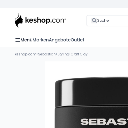
Suche
Menú
Marken
Angebote
Outlet
keshop.com
>
Sebastian
>
Styling
>
Craft Clay