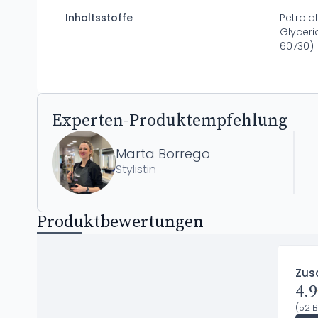
Inhaltsstoffe
Petrola
Glyceri
60730)
Experten-Produktempfehlung
Marta Borrego
Stylistin
Produktbewertungen
Zus
4.9
(52 