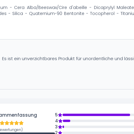
tum - Cera Alba/Beeswax/Cire d'abeille - Dicaprylyl Maleate
des - Silica - Quaternium-90 Bentonite - Tocopherol - Titanium
Es ist ein unverzichtbares Produkt für unordentliche und läss
ammenfassung
5
4
3
Bewertungen)
2