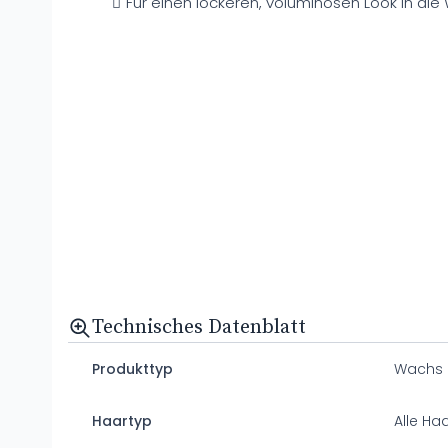
Für einen lockeren, voluminösen Look in die
Technisches Datenblatt
Produkttyp
Wachs
Haartyp
Alle Ha