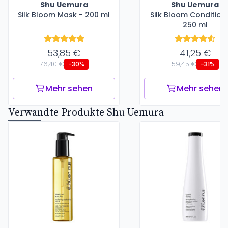
Shu Uemura
Shu Uemura
Silk Bloom Mask - 200 ml
Silk Bloom Condition
250 ml
53,85 €
41,25 €
76,40 €
59,45 €
-30%
-31%
Mehr sehen
Mehr sehen
Verwandte Produkte Shu Uemura