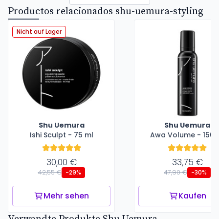
Productos relacionados shu-uemura-styling
Nicht auf Lager
Shu Uemura
Shu Uemura
Ishi Sculpt - 75 ml
Awa Volume - 150 
30,00 €
33,75 €
42,55 €
47,90 €
-29%
-30%
Mehr sehen
Kaufen