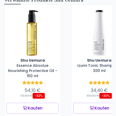
Verwandte Produkte Shu Uemura
Shu Uemura
Shu Uemura
Essence Absolue
Izumi Tonic Shampo
Nourishing Protective Oil -
300 ml
150 ml
54,10 €
34,40 €
79,40 €
48,85 €
-32%
-30%
Kaufen
Kaufen