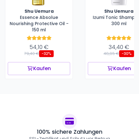
Shu Uemura
Shu Uemura
Essence Absolue
Izumi Tonic Shampo
Nourishing Protective Oil -
300 ml
150 ml
54,10 €
34,40 €
79,40 €
48,85 €
-32%
-30%
Kaufen
Kaufen
100% sichere Zahlungen
SSL-Zertifikat und Schutz vor Betrug