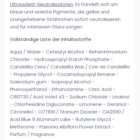
Ultraviolett-Neutralisatoren
: Es handelt sich um
blaue und violette Pigmente, die gelbe und
orangefarbene Strähnchen sofort neutralisieren
und für intensiven Glanz sorgen.
Vollständige Liste der Inhaltsstoffe
Aqua / Water - Cetearyl Alcohol - Behentrimonium
Chloride - Hydroxypropyl Starch Phosphate -
Candelilla Cera / Candelilla Wax / Cire de Candelilla
- Propylene Glycol - Cocamidopropyl Betaine -
Sclerotium gum - Isopropyl Alcohol -
Phenoxyethanol - Ethanolamine - Citric Acid -
CI60730 / Acid Violet 43 - Sodium Chloride - Linalool
- Chlorhexidine Digluconate - Limonene - Geraniol -
Citronellol - CI77891 / Titanium Dioxide - CI42090 /
Acid Blue 9 Aluminum Lake - Butylene Glycol -
Methicone - Paeonia Albiflora Flower Extract -
Parfum / Fragrance