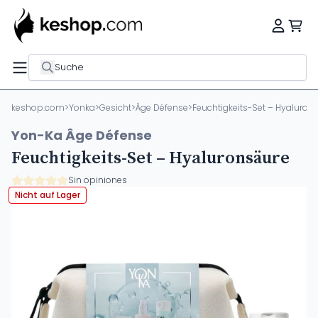
Suche
keshop.com
>
Yonka
>
Gesicht
>
Âge Défense
>
Feuchtigkeits-Set – Hyaluron
Yon-Ka Âge Défense
Feuchtigkeits-Set – Hyaluronsäure
Sin opiniones
Nicht auf Lager