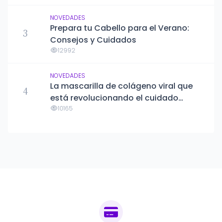
NOVEDADES
Prepara tu Cabello para el Verano:
3
Consejos y Cuidados
12992
NOVEDADES
La mascarilla de colágeno viral que
4
está revolucionando el cuidado
capilar: Karseell Maca Essence
10165