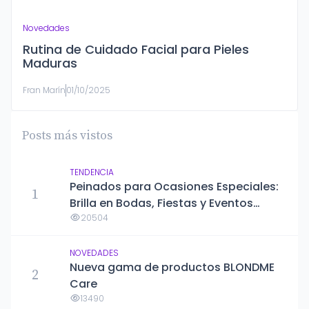
Novedades
Rutina de Cuidado Facial para Pieles
Maduras
Fran Marín
01/10/2025
Posts más vistos
TENDENCIA
Peinados para Ocasiones Especiales:
1
Brilla en Bodas, Fiestas y Eventos
Formales
20504
NOVEDADES
Nueva gama de productos BLONDME
2
Care
13490