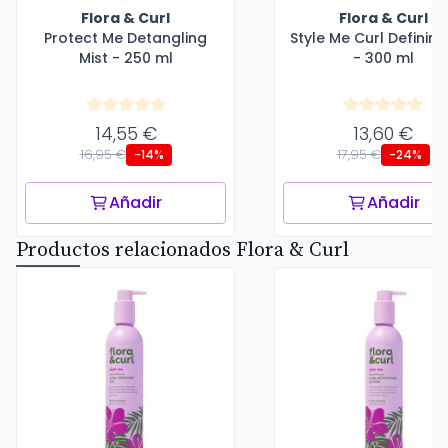
Flora & Curl
Flora & Curl
Protect Me Detangling
Style Me Curl Defining
Mist - 250 ml
- 300 ml
14,55 €
13,60 €
16,95 €
17,95 €
-14%
-24%
Añadir
Añadir
Productos relacionados Flora & Curl