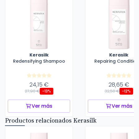
Kerasilk
Kerasilk
Redensifying Shampoo
Repairing Condition
24,15 €
28,65 €
27,90 €
32,50 €
-13%
-12%
Ver más
Ver más
Productos relacionados Kerasilk