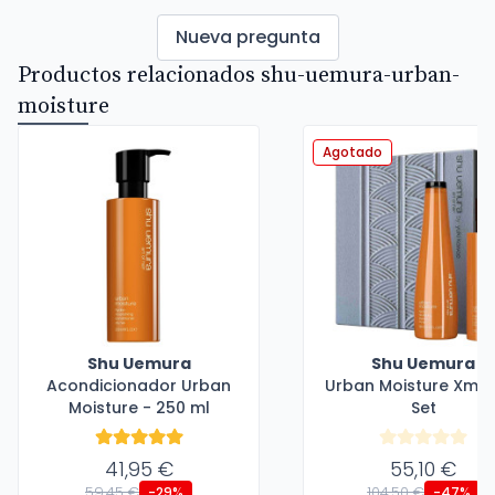
Nueva pregunta
Productos relacionados shu-uemura-urban-
moisture
Agotado
Shu Uemura
Shu Uemura
Acondicionador Urban
Urban Moisture Xma
Moisture - 250 ml
Set
41,95 €
55,10 €
59,45 €
104,50 €
-29%
-47%