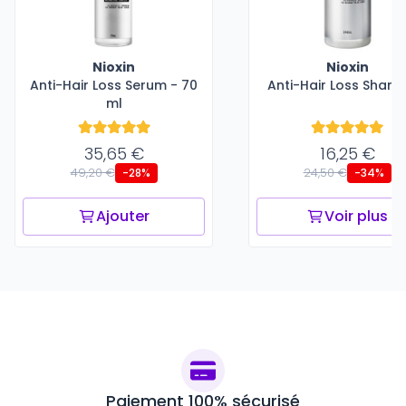
Nioxin
Nioxin
Anti-Hair Loss Serum - 70
Anti-Hair Loss Sham
ml
35,65 €
16,25 €
49,20 €
24,50 €
-28%
-34%
Ajouter
Voir plus
Paiement 100% sécurisé