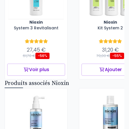
Nioxin
Nioxin
System 3 Revitalisant
Kit System 2
27,45 €
31,20 €
61,70 €
70,00 €
-56%
-55%
Voir plus
Ajouter
Produits associés Nioxin