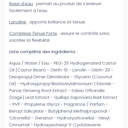
Base d'eau
: permet au produit de s'enlever
facilement à l'eau.
Lanoline
: apporte brillance et tenue.
Complexe Tenue Forte
: assure le contrôle sans
sacrifier la flexibilité.
Liste complète des ingrédients :
Aqua / Water / Eau - PEG-25 Hydrogenated Castor
Oil (Castor Bean) - Oleth-10 - Lanolin - Oleth-20 -
Diisopropyl Dimer Dilinoleate - Glycerin (Coconut
Oil) - Hydroxypropyl Bisstearyldimonium Chloride -
Panax Ginseng Root Extract - Salvia Officinalis
(Sage) Leaf Extract - Quillaja Saponaria Bark Extract
- PVP - Propylene Glycol - Fragrance / Parfum -
Benzyl Salicylate - Butylphenyl Methylpropional -
Citronellol - Geraniol - Hydroxycitronellal - Hexyl
Cinnamal - Hydroxyisohexyl 3-Cyclohexene