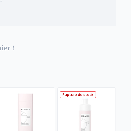
!
ier !
Rupture de stock