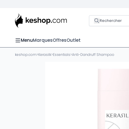
Rechercher
Menu
Marques
Offres
Outlet
keshop.com
>
Kerasilk
>
Essentials
>
Anti-Dandruff Shampoo