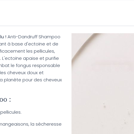
u !
Anti-Dandruff Shampoo
iant à base d'ectoïne et de
icacement les pellicules,
L'ectoïne apaise et purifie
ombat le fongus responsable
se les cheveux doux et
 la planète pour des cheveux
oo :
pellicules.
émangeaisons, la sécheresse