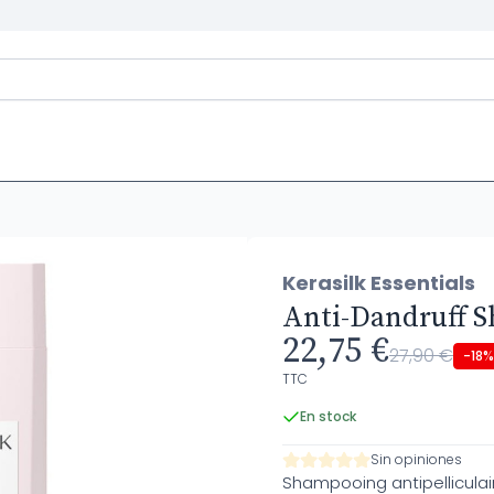
Kerasilk Essentials
Anti-Dandruff 
22,75 €
27,90 €
-18%
TTC
En stock
Sin opiniones
Shampooing antipelliculair