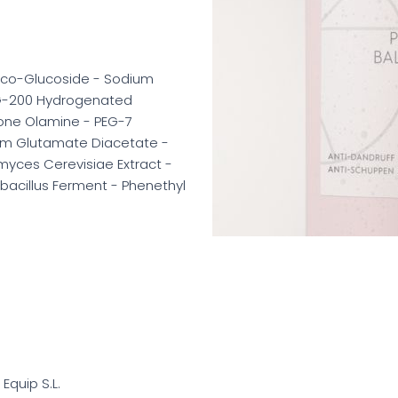
oco-Glucoside - Sodium
PEG-200 Hydrogenated
ctone Olamine - PEG-7
um Glutamate Diacetate -
myces Cerevisiae Extract -
obacillus Ferment - Phenethyl
 Equip S.L.