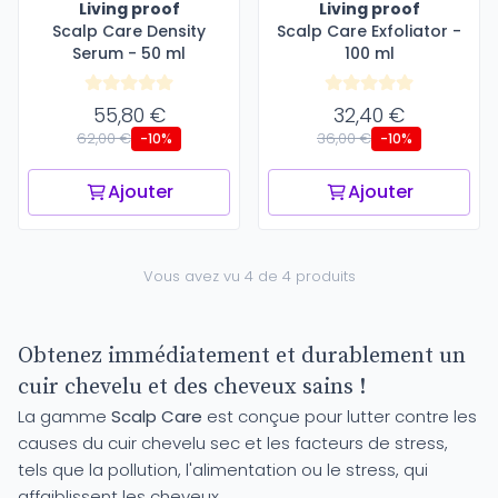
Living proof
Living proof
Scalp Care Density
Scalp Care Exfoliator -
Serum - 50 ml
100 ml
55,80 €
32,40 €
62,00 €
36,00 €
-10%
-10%
Ajouter
Ajouter
Vous avez vu 4 de 4 produits
Obtenez immédiatement et durablement un
cuir chevelu et des cheveux sains !
La gamme
Scalp Care
est conçue pour lutter contre les
causes du cuir chevelu sec et les facteurs de stress,
tels que la pollution, l'alimentation ou le stress, qui
affaiblissent les cheveux.