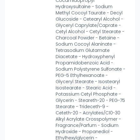
Cocamidopropyl
Hydroxysultaine - Sodium
Methyl Cocoyl Taurate - Decyl
Glucoside - Cetearyl Alcohol -
Glyceryl Caprylate/Caprate -
Cetyl Alcohol - Cetyl Stearate -
Charcoal Powder - Betaine -
Sodium Cocoyl Alaninate -
Tetrasodium Glutamate
Diacetate - Hydroxyphenyl
Propamidobenzoic Acid -
Sodium Polystyrene Sulfonate -
PEG-5 Ethylhexanoate -
Glyceryl Stearate - Isostearyl
Isostearate - Stearic Acid -
Potassium Cetyl Phosphate -
Glycerin - Steareth-20 - PEG-75
Stearate - Trideceth-9 -
Ceteth-20 - Acrylates/C10-30
Alkyl Acrylate Crosspolymer -
Fragrance/Parfum - Sodium
Hydroxide - Propanediol -
Ethylhexylglycerin -