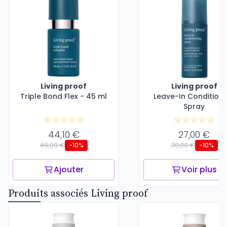
Living proof
Living proof
Triple Bond Flex - 45 ml
Leave-In Conditioni
Spray
44,10 €
27,00 €
49,00 €
30,00 €
-10%
-10%
Ajouter
Voir plus
Produits associés Living proof