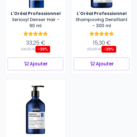
L'Oréal Professionnel
L'Oréal Professionnel
Serioxyl Denser Hair -
Shampooing Densifiant
90 ml
- 300 ml
33,25 €
15,30 €
54,25 €
25,00 €
-39%
-39%
Ajouter
Ajouter