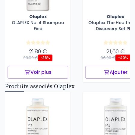
Olaplex
Olaplex
OLAPLEX No. 4 Shampoo
Olaplex The Healthy 
Fine
Discovery Set Plu
21,80 €
21,60 €
33,90 €
36,00 €
-36%
-40%
Voir plus
Ajouter
Produits associés Olaplex