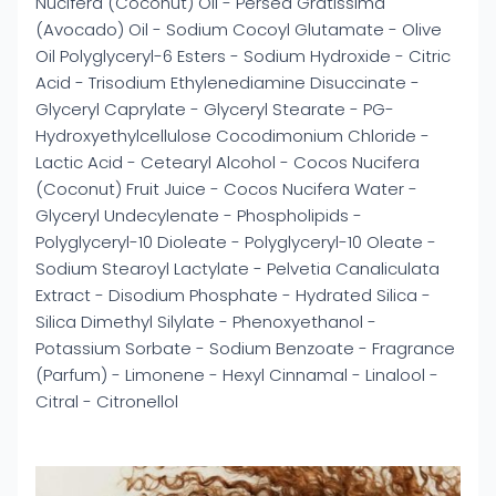
Nucifera (Coconut) Oil - Persea Gratissima
(Avocado) Oil - Sodium Cocoyl Glutamate - Olive
Oil Polyglyceryl-6 Esters - Sodium Hydroxide - Citric
Acid - Trisodium Ethylenediamine Disuccinate -
Glyceryl Caprylate - Glyceryl Stearate - PG-
Hydroxyethylcellulose Cocodimonium Chloride -
Lactic Acid - Cetearyl Alcohol - Cocos Nucifera
(Coconut) Fruit Juice - Cocos Nucifera Water -
Glyceryl Undecylenate - Phospholipids -
Polyglyceryl-10 Dioleate - Polyglyceryl-10 Oleate -
Sodium Stearoyl Lactylate - Pelvetia Canaliculata
Extract - Disodium Phosphate - Hydrated Silica -
Silica Dimethyl Silylate - Phenoxyethanol -
Potassium Sorbate - Sodium Benzoate - Fragrance
(Parfum) - Limonene - Hexyl Cinnamal - Linalool -
Citral - Citronellol