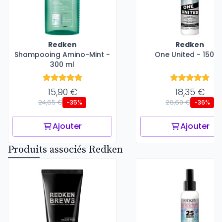
Redken
Redken
Shampooing Amino-Mint -
One United - 150 m
300 ml
15,90 €
18,35 €
24,65 €
28,60 €
-35%
-36%
Ajouter
Ajouter
Produits associés Redken