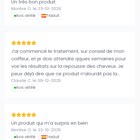
Un très bon produit
Montse O. le 23-01-2026
Avis vérifié
Traduit
J’ai commencé le traitement, sur conseil de mon
coiffeur, et je dois attendre qques semaines pour
voir les résultats sur la repousse des cheveux. Je
peux déjà dire que ce produit n’alourdit pas la
Claude C. le 09-12-2025
coiffure et qu’il est très facile à appliquer.
Avis vérifié
Un produit qui m'a surpris en bien
Montse O. le 22-10-2025
Avis vérifié
Traduit