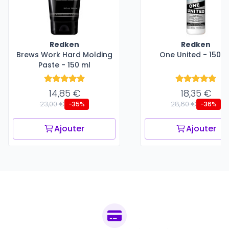
Redken
Redken
Brews Work Hard Molding
One United - 150 m
Paste - 150 ml
14,85 €
18,35 €
23,00 €
28,60 €
-35%
-36%
Ajouter
Ajouter