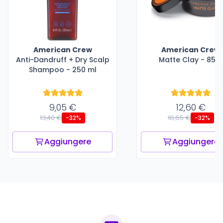
American Crew
American Crew
Anti-Dandruff + Dry Scalp
Matte Clay - 85 g
Shampoo - 250 ml
9,05 €
12,60 €
13,40 €
18,65 €
-32%
-32%
Aggiungere
Aggiungere