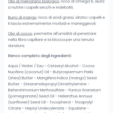
Olio di melograno biologico
: ricco di Omega 5, aiuta
a nutrire i capelli secchi e indeboliti.
Burro di mango
: ricco di acidi grassi, idrata i capelli e
li lascia estremamente morbidi e maneggevoli.
Olio di cocco
: permette all'umidità di penetrare
nella fibra capillare e la blocca per una tenuta
duratura.
Elenco completo degli ingredienti:
Aqua / Water / Eau - Cetearyl Alcohol - Cocos
Nucifera (coconut) Oil - Butyrospermum Parkii
(shea) Butter - Mangifera Indica (mango) Seed
Butter - Stearamidopropyl Dimethylamine -
Behentrimonium Methosulfate - Punica Granatum
(pomegranate) Seed Oil - Helianthus Annuus
(sunflower) Seed Oil - Tocopherol - Tricaprylyl
Citrate - Heptyl Undecylenate - Squalane -