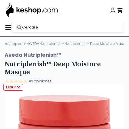
Cercare
keshop.com
>
AVEDA
>
Nutriplenish™
>
Nutriplenish™ Deep Moisture Masqu
Aveda Nutriplenish™
Nutriplenish™ Deep Moisture
Masque
Sin opiniones
Esaurito