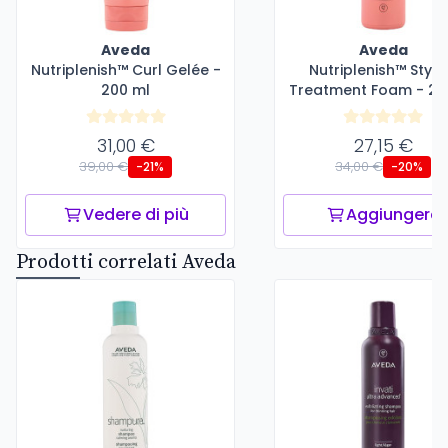
Aveda
Aveda
Nutriplenish™ Curl Gelée -
Nutriplenish™ Styli
200 ml
Treatment Foam - 20
31,00 €
27,15 €
39,00 €
34,00 €
-21%
-20%
Vedere di più
Aggiungere
Prodotti correlati Aveda