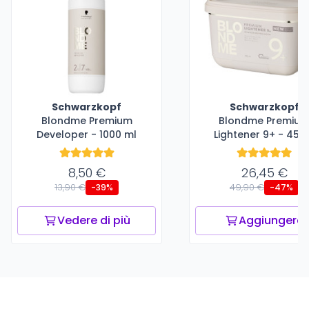
Schwarzkopf
Schwarzkopf
Blondme Premium
Blondme Premiu
Developer - 1000 ml
Lightener 9+ - 450
8,50 €
26,45 €
13,90 €
49,90 €
-39%
-47%
Vedere di più
Aggiungere