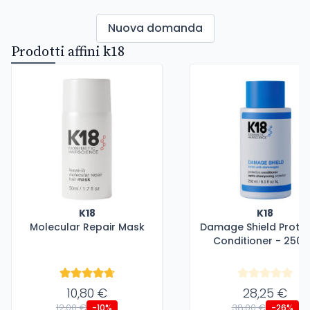
Nuova domanda
Prodotti affini k18
K18
K18
Molecular Repair Mask
Damage Shield Protec
Conditioner - 250 
10,80 €
28,25 €
12,00 €
38,00 €
-10%
-26%