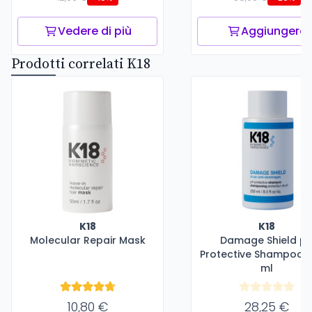
Vedere di più
Aggiungere
Prodotti correlati K18
K18
K18
Molecular Repair Mask
Damage Shield p
Protective Shampoo -
ml
10,80 €
28,25 €