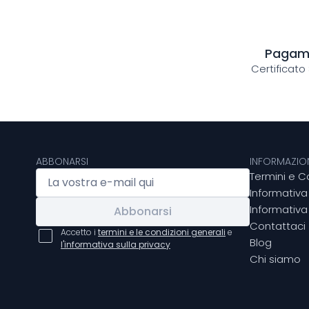
Pagame
Certificato
ABBONARSI
INFORMAZION
Termini e C
Informativa
Informativa 
Abbonarsi
Contattaci
Accetto i
termini e le condizioni generali
e
Blog
l'informativa sulla privacy
Chi siamo