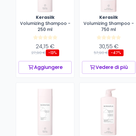
Kerasilk
Kerasilk
Volumizing Shampoo -
Volumizing Shampoo -
250 ml
750 ml
24,15 €
30,55 €
27,90 €
57,90 €
-13%
-47%
Aggiungere
Vedere di più