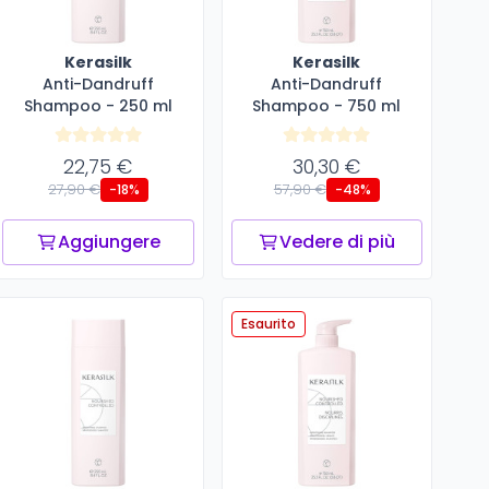
Kerasilk
Kerasilk
Anti-Dandruff
Anti-Dandruff
Shampoo - 250 ml
Shampoo - 750 ml
22,75 €
30,30 €
27,90 €
57,90 €
-18%
-48%
Aggiungere
Vedere di più
Esaurito