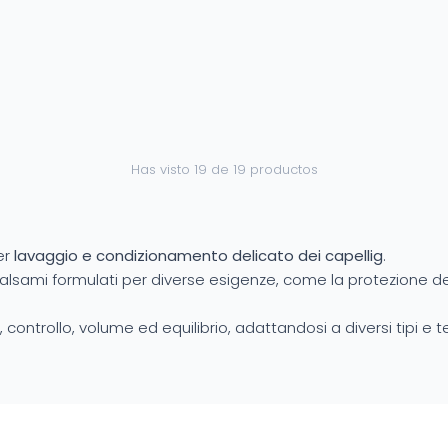
Has visto 19 de 19 productos
er
lavaggio e condizionamento delicato dei capellig
.
mi formulati per diverse esigenze, come la protezione del col
controllo, volume ed equilibrio, adattandosi a diversi tipi e tex