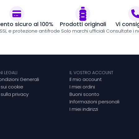
nto sicuro al 100%
Prodotti originali
Vi consi
 SSL e protezione antifrode
Solo marchi ufficiali
Consultate i no
I LEGALI
IL VOSTRO ACCOUNT
ondizioni Generali
Il mio account
 sui cookie
I miei ordini
sulla privacy
Buoni sconto
Informazioni personali
I miei indirizzi