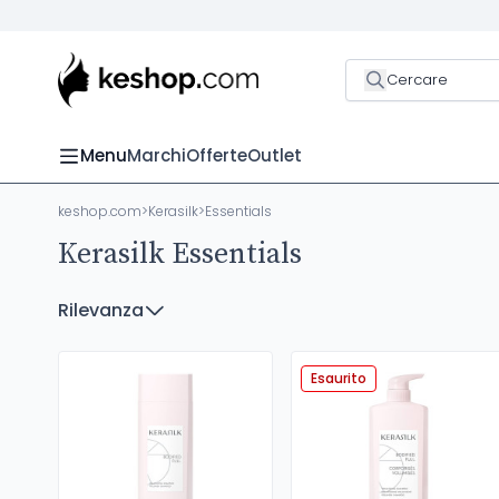
Cercare
Menu
Marchi
Offerte
Outlet
keshop.com
>
Kerasilk
>
Essentials
Kerasilk Essentials
Rilevanza
Esaurito