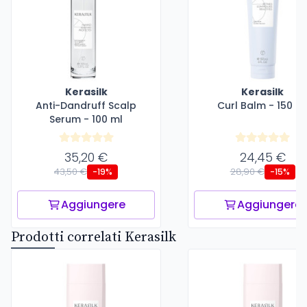
Kerasilk
Kerasilk
Anti-Dandruff Scalp
Curl Balm - 150 m
Serum - 100 ml
35,20 €
24,45 €
43,50 €
28,90 €
-19%
-15%
Aggiungere
Aggiungere
Prodotti correlati Kerasilk