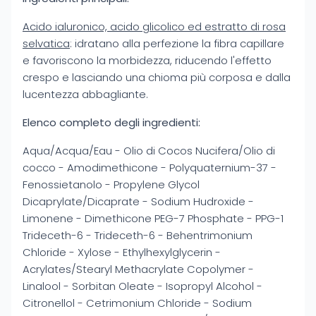
Acido ialuronico, acido glicolico ed estratto di rosa
selvatica
: idratano alla perfezione la fibra capillare
e favoriscono la morbidezza, riducendo l'effetto
crespo e lasciando una chioma più corposa e dalla
lucentezza abbagliante.
Elenco completo degli ingredienti:
Aqua/Acqua/Eau - Olio di Cocos Nucifera/Olio di
cocco - Amodimethicone - Polyquaternium-37 -
Fenossietanolo - Propylene Glycol
Dicaprylate/Dicaprate - Sodium Hudroxide -
Limonene - Dimethicone PEG-7 Phosphate - PPG-1
Trideceth-6 - Trideceth-6 - Behentrimonium
Chloride - Xylose - Ethylhexylglycerin -
Acrylates/Stearyl Methacrylate Copolymer -
Linalool - Sorbitan Oleate - Isopropyl Alcohol -
Citronellol - Cetrimonium Chloride - Sodium