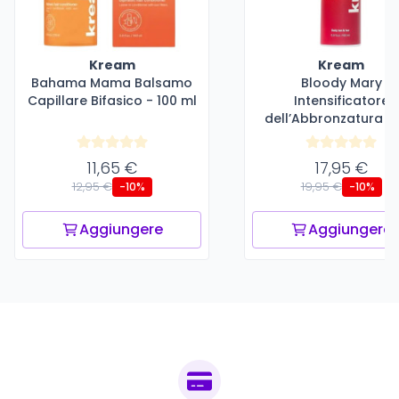
Kream
Kream
Bahama Mama Balsamo
Bloody Mary
Capillare Bifasico - 100 ml
Intensificatore
dell’Abbronzatura - 
ml
11,65 €
17,95 €
12,95 €
19,95 €
-10%
-10%
Aggiungere
Aggiungere