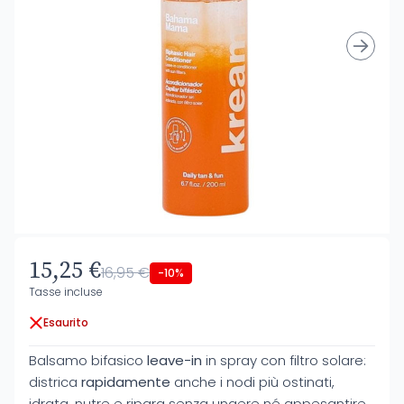
15,25 €
16,95 €
-10%
Tasse incluse
Esaurito
Balsamo bifasico
leave-in
in spray con filtro solare:
districa
rapidamente
anche i nodi più ostinati,
idrata, nutre e ripara senza ungere né appesantire.