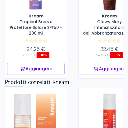
Kream
Kream
Tropical Breeze
Glowy Mary
Protettore Solare SPF50 -
Intensificatore
200 ml
dell’Abbronzatura Eff
Glow - 200 ml
24,25 €
22,45 €
26,95 €
24,95 €
-10%
-10%
Aggiungere
Aggiungere
Prodotti correlati Kream