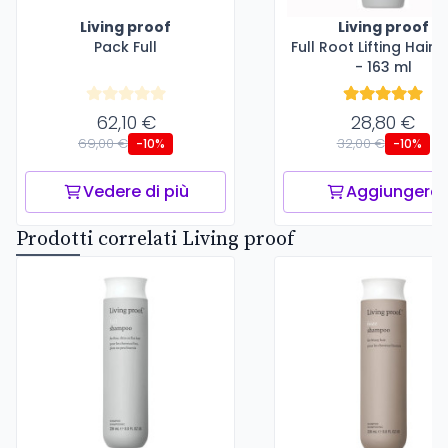
Living proof
Living proof
Pack Full
Full Root Lifting Hair
- 163 ml
62,10 €
28,80 €
69,00 €
32,00 €
-10%
-10%
Vedere di più
Aggiungere
Prodotti correlati Living proof