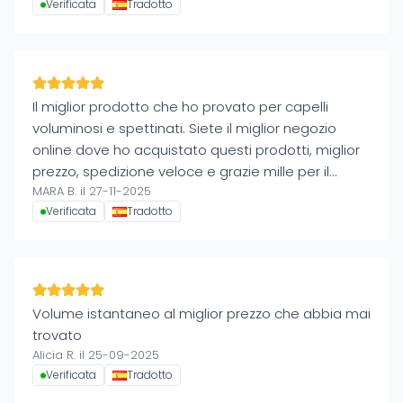
Verificata
Tradotto
Il miglior prodotto che ho provato per capelli
voluminosi e spettinati. Siete il miglior negozio
online dove ho acquistato questi prodotti, miglior
prezzo, spedizione veloce e grazie mille per il
MARA B. il 27-11-2025
regalo. Meraviglioso!!! Comprerò ancora da voi!
Verificata
Tradotto
Grazie mille.
Volume istantaneo al miglior prezzo che abbia mai
trovato
Alicia R. il 25-09-2025
Verificata
Tradotto