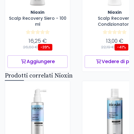
Nioxin
Nioxin
Scalp Recovery Siero - 100
Scalp Recovery
ml
Condizionatore
16,25 €
13,00 €
26,60 €
22,19 €
-39%
-41%
Aggiungere
Vedere di più
Prodotti correlati Nioxin