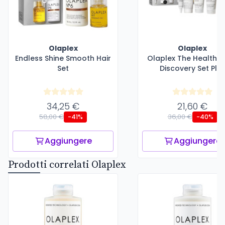
Olaplex
Olaplex
Endless Shine Smooth Hair
Olaplex The Healthy 
Set
Discovery Set Plu
34,25 €
21,60 €
58,00 €
36,00 €
-41%
-40%
Aggiungere
Aggiungere
Prodotti correlati Olaplex