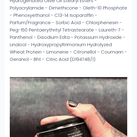
Hydrogenated Olive Oil Stearyl Esters -
Polyacrylamide - Dimethicone - Oleth-10 Phosphate
- Phenoxyethanol - C13-14 Isoparaffin -
Parfum/Fragrance - Sorbic Acid - Chlorphenesin -
Peg-150 Pentaerythrityl Tetrastearate - Laureth-7 -
Panthenol - Disodium Edta - Potassium Hydroxide -
Linalool - Hydroxypropyltrimonium Hydrolyzed
Wheat Protein - Limonene - Citronellol - Coumarin -
Geraniol - Bht - Citric Acid (D194748/1)