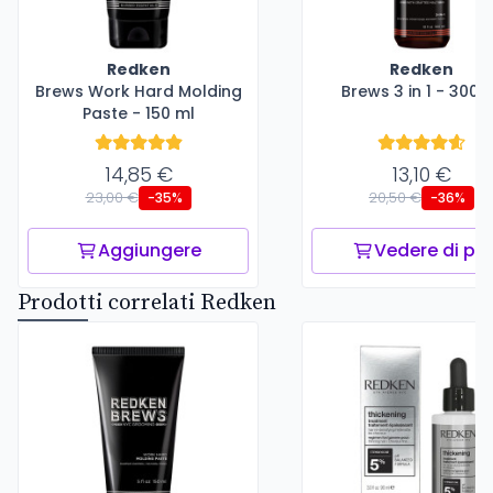
Redken
Redken
Brews Work Hard Molding
Brews 3 in 1 - 300 
Paste - 150 ml
14,85 €
13,10 €
23,00 €
20,50 €
-35%
-36%
Aggiungere
Vedere di più
Prodotti correlati Redken