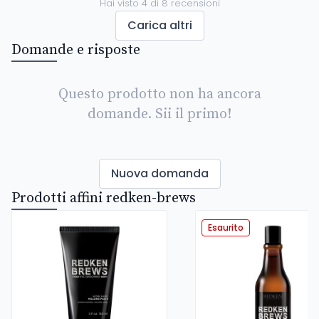
Hai visto
4
di
8
recensioni
Carica altri
Domande e risposte
Questo prodotto non ha ancora
domande. Sii il primo!
Nuova domanda
Prodotti affini redken-brews
Esaurito