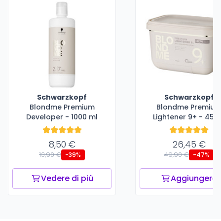
Schwarzkopf
Schwarzkopf
Blondme Premium
Blondme Premiu
Developer - 1000 ml
Lightener 9+ - 450
8,50 €
26,45 €
13,90 €
49,90 €
-39%
-47%
Vedere di più
Aggiungere