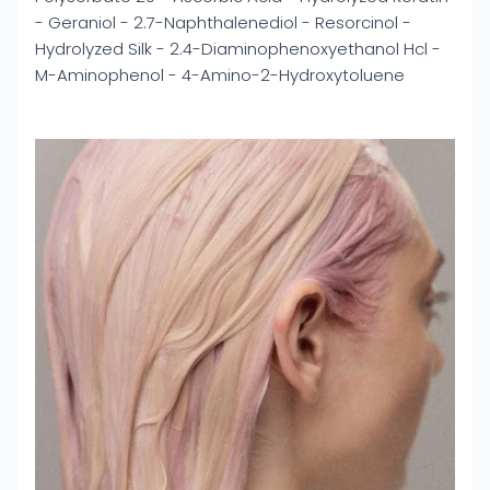
- Geraniol - 2.7-Naphthalenediol - Resorcinol -
Hydrolyzed Silk - 2.4-Diaminophenoxyethanol Hcl -
M-Aminophenol - 4-Amino-2-Hydroxytoluene