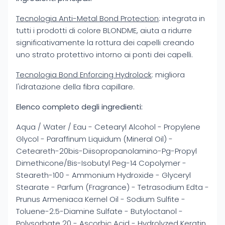
Tecnologia Anti-Metal Bond Protection
: integrata in
tutti i prodotti di colore BLONDME, aiuta a ridurre
significativamente la rottura dei capelli creando
uno strato protettivo intorno ai ponti dei capelli.
Tecnologia Bond Enforcing Hydrolock
: migliora
l'idratazione della fibra capillare.
Elenco completo degli ingredienti:
Aqua / Water / Eau - Cetearyl Alcohol - Propylene
Glycol - Paraffinum Liquidum (Mineral Oil) -
Ceteareth-20bis-Diisopropanolamino-Pg-Propyl
Dimethicone/Bis-Isobutyl Peg-14 Copolymer -
Steareth-100 - Ammonium Hydroxide - Glyceryl
Stearate - Parfum (Fragrance) - Tetrasodium Edta -
Prunus Armeniaca Kernel Oil - Sodium Sulfite -
Toluene-2.5-Diamine Sulfate - Butyloctanol -
Polysorbate 20 - Ascorbic Acid - Hydrolyzed Keratin