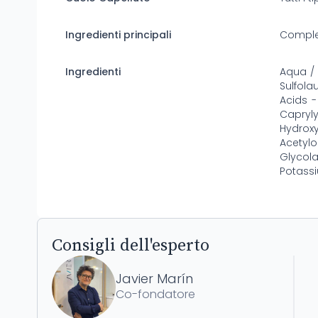
Ingredienti principali
Comples
Ingredienti
Aqua /
Sulfol
Acids -
Capry
Hydro
Acetyl
Glycol
Potass
Consigli dell'esperto
Javier Marín
Co-fondatore