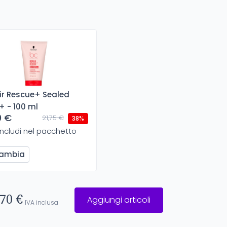
ir Rescue+ Sealed
+ - 100 ml
0 €
21,75 €
38%
Includi nel pacchetto
ambia
70 €
Aggiungi articoli
IVA inclusa