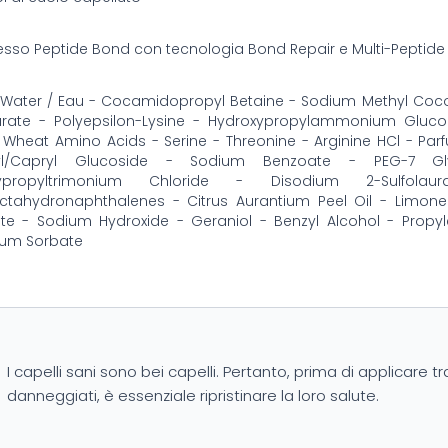
so Peptide Bond con tecnologia Bond Repair e Multi-Peptide
 Water / Eau - Cocamidopropyl Betaine - Sodium Methyl Coco
aurate - Polyepsilon-Lysine - Hydroxypropylammonium Gluc
 Wheat Amino Acids - Serine - Threonine - Arginine HCl - Par
lyl/Capryl Glucoside - Sodium Benzoate - PEG-7 
xypropyltrimonium Chloride - Disodium 2-Sulfol
octahydronaphthalenes - Citrus Aurantium Peel Oil - Limo
ate - Sodium Hydroxide - Geraniol - Benzyl Alcohol - Propy
ium Sorbate
I capelli sani sono bei capelli. Pertanto, prima di applicare tr
danneggiati, è essenziale ripristinare la loro salute.