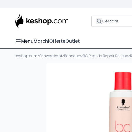
Cercare
Menu
Marchi
Offerte
Outlet
keshop.com
>
Schwarzkopf
>
Bonacure
>
BC Peptide Repair Rescue
>