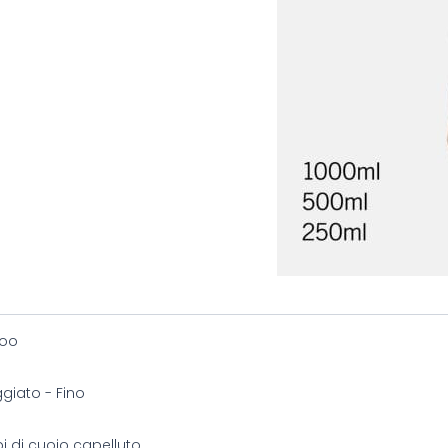
oo
giato - Fino
tipi di cuoio capelluto