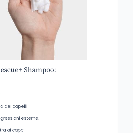
 Rescue+ Shampoo:
i.
a dei capelli.
ggressioni esterne.
ra ai capelli.