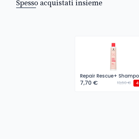
Spesso acquistati insieme
Repair Rescue+ Shamp
7,70 €
13,60 €
4