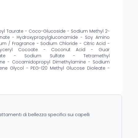
yl Taurate - Coco-Glucoside - Sodium Methyl 2-
onate - Hydroxypropylgluconamide - Soy Amino
fum / Fragrance - Sodium Chloride - Citric Acid -
Glyceryl Cocoate - Coconut Acid - Guar
aurate - Sodium Sulfate - Tetramethyl
nene - Cocamidopropyl Dimethylamine - Sodium
lene Glycol - PEG-120 Methyl Glucose Dioleate -
attamenti di bellezza specifici sui capelli