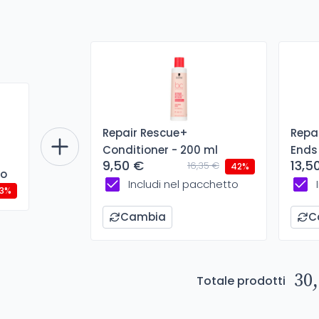
Repair Rescue+
Repa
Conditioner - 200 ml
Ends
9,50 €
13,5
16,35 €
42%
oo
Includi nel pacchetto
3%
Cambia
C
30,
Totale prodotti