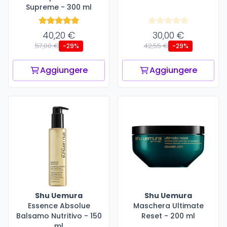
Supreme - 300 ml
40,20 €
30,00 €
57,00 €
42,55 €
-29%
-29%
Aggiungere
Aggiungere
Shu Uemura
Shu Uemura
Essence Absolue
Maschera Ultimate
Balsamo Nutritivo - 150
Reset - 200 ml
ml