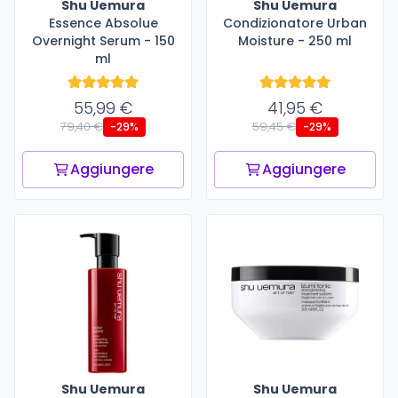
Shu Uemura
Shu Uemura
Essence Absolue
Condizionatore Urban
Overnight Serum - 150
Moisture - 250 ml
ml
55,99 €
41,95 €
79,40 €
59,45 €
-29%
-29%
Aggiungere
Aggiungere
Shu Uemura
Shu Uemura