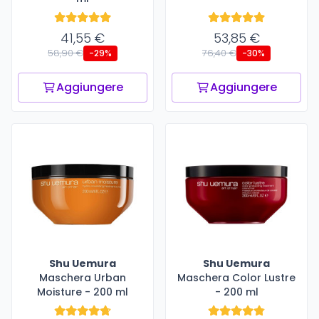
41,55 €
53,85 €
58,90 €
76,40 €
-29%
-30%
Aggiungere
Aggiungere
Shu Uemura
Shu Uemura
Maschera Urban
Maschera Color Lustre
Moisture - 200 ml
- 200 ml