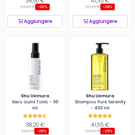
39,50 €
41,55 €
56,05 €
58,90 €
-30%
-29%
Aggiungere
Aggiungere
Shu Uemura
Shu Uemura
Siero Izumi Tonic - 90
Shampoo Pure Serenity
ml
- 400 ml
38,20 €
41,55 €
54,15 €
58,90 €
-29%
-29%