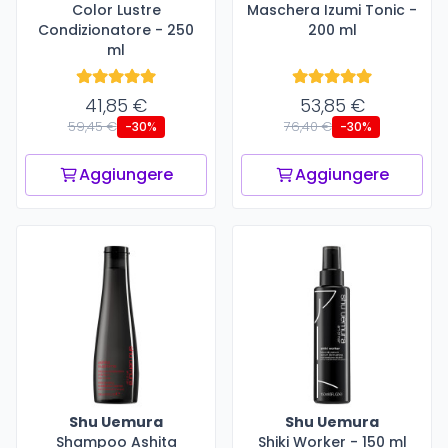
Color Lustre
Maschera Izumi Tonic -
Condizionatore - 250
200 ml
ml
41,85 €
53,85 €
59,45 €
76,40 €
-30%
-30%
Aggiungere
Aggiungere
Shu Uemura
Shu Uemura
Shampoo Ashita
Shiki Worker - 150 ml