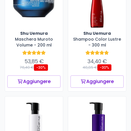
Shu Uemura
Shu Uemura
Maschera Muroto
Shampoo Color Lustre
Volume - 200 ml
- 300 ml
53,85 €
34,40 €
76,40 €
48,85 €
-30%
-30%
Aggiungere
Aggiungere