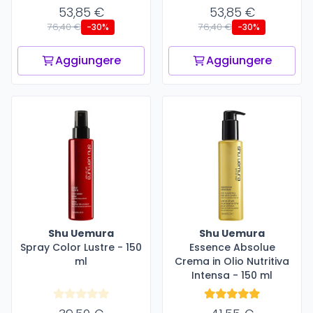
53,85 €
53,85 €
76,40 €
76,40 €
-30%
-30%
Aggiungere
Aggiungere
Shu Uemura
Shu Uemura
Spray Color Lustre - 150
Essence Absolue
ml
Crema in Olio Nutritiva
Intensa - 150 ml