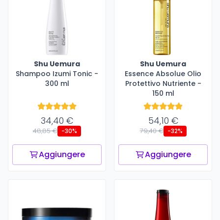
Shu Uemura
Shu Uemura
Shampoo Izumi Tonic -
Essence Absolue Olio
300 ml
Protettivo Nutriente -
150 ml
34,40 €
54,10 €
48,85 €
79,40 €
-30%
-32%
Aggiungere
Aggiungere