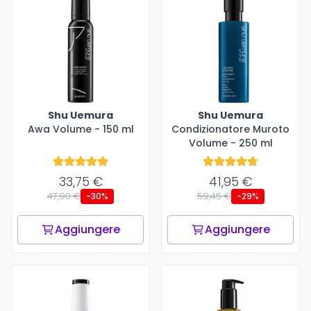
Shu Uemura
Shu Uemura
Awa Volume - 150 ml
Condizionatore Muroto
Volume - 250 ml
33,75 €
41,95 €
47,90 €
59,45 €
-30%
-29%
Aggiungere
Aggiungere