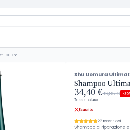
t - 300 ml
Shu Uemura Ultimat
Shampoo Ultimat
34,40 €
48,85 €
-30
Tasse incluse
Esaurito
22 recensioni
Shampoo di riparazione es