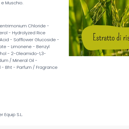
a e Muschio.
hentrimonium Chloride -
rol - Hydrolyzed Rice
Acid - Safflower Glucoside -
nate - Limonene - Benzyl
cohol - 2-Oleamido-1,3-
um / Mineral Oil -
l - Bht - Parfum / Fragrance
ier Equip S.L.