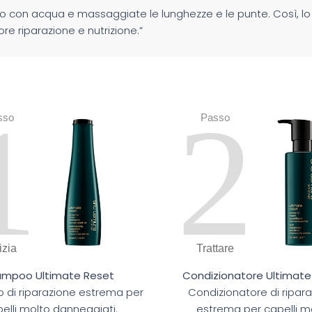
 con acqua e massaggiate le lunghezze e le punte. Così, lo
re riparazione e nutrizione.”
1
2
sso
Passo
izia
Trattare
ampoo Ultimate Reset
Condizionatore Ultimate
di riparazione estrema per
Condizionatore di ripar
pelli molto danneggiati.
estrema per capelli m