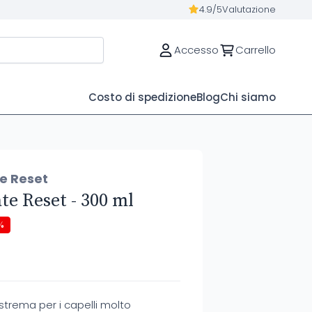
4.9/5
Valutazione
Accesso
Carrello
Costo di spedizione
Blog
Chi siamo
e Reset
e Reset - 300 ml
%
trema per i capelli molto