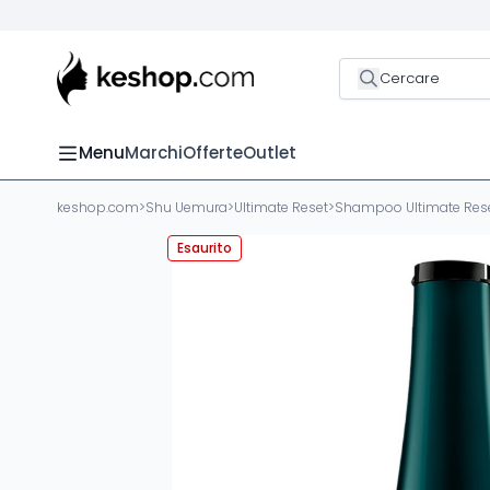
Cercare
Menu
Marchi
Offerte
Outlet
keshop.com
>
Shu Uemura
>
Ultimate Reset
>
Shampoo Ultimate Rese
Esaurito