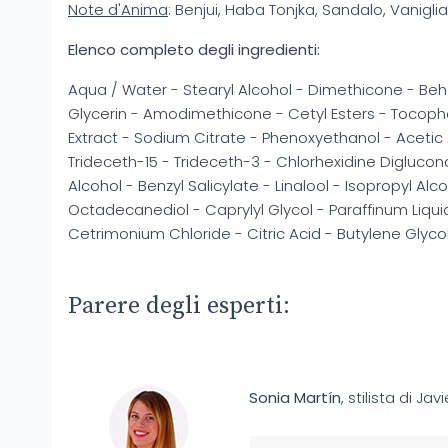
Note d'Anima
: Benjui, Haba Tonjka, Sandalo, Vanigli
Elenco completo degli ingredienti:
Aqua / Water - Stearyl Alcohol - Dimethicone - Be
Glycerin - Amodimethicone - Cetyl Esters - Tocophe
Extract - Sodium Citrate - Phenoxyethanol - Acetic 
Trideceth-15 - Trideceth-3 - Chlorhexidine Digluco
Alcohol - Benzyl Salicylate - Linalool - Isopropyl Al
Octadecanediol - Caprylyl Glycol - Paraffinum Liquid
Cetrimonium Chloride - Citric Acid - Butylene Glyco
Parere degli esperti:
Sonia Martín
, stilista di Jav