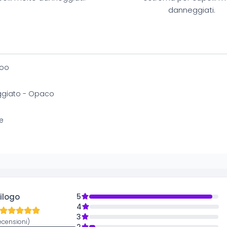
danneggiati.
oo
giato - Opaco
e
ilogo
5
4
3
ecensioni)
2