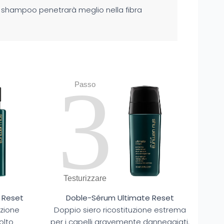
 shampoo penetrarà meglio nella fibra
3
Passo
Testurizzare
 Reset
Doble-Sérum Ultimate Reset
azione
Doppio siero ricostituzione estrema
olto
per i capelli gravemente danneggiati.