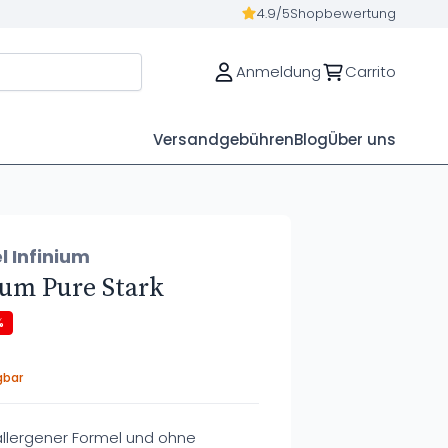
4.9/5
Shopbewertung
Anmeldung
Carrito
Versandgebühren
Blog
Über uns
l Infinium
ium Pure Stark
%
gbar
allergener Formel und ohne