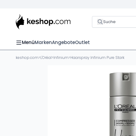
Suche
Menú
Marken
Angebote
Outlet
keshop.com
>
L'Oréal
>
Infinium
>
Haarspray Infinium Pure Stark