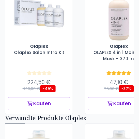
Olaplex
Olaplex
Olaplex Salon Intro Kit
OLAPLEX 4 in 1 Moist
Mask - 370 ml
224,50 €
47,10 €
440,00 €
75,00 €
-49%
-37%
Kaufen
Kaufen
Verwandte Produkte Olaplex