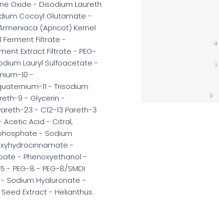
ne Oxide - Disodium Laureth
Sodium Cocoyl Glutamate -
Armeniaca (Apricot) Kernel
 Ferment Filtrate -
ent Extract Filtrate - PEG-
dium Lauryl Sulfoacetate -
nium-10 -
uaternium-11 - Trisodium
reth-9 - Glycerin -
Pareth-23 - C12-13 Pareth-3
 Acetic Acid - Citral,
iphosphate - Sodium
droxyhydrocinnamate -
bate - Phenoxyethanol -
95 - PEG-8 - PEG-8/SMDI
id - Sodium Hyaluronate -
 Seed Extract - Helianthus