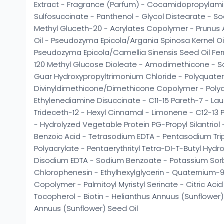
Extract - Fragrance (Parfum) - Cocamidopropylami
Sulfosuccinate - Panthenol - Glycol Distearate - 
Methyl Gluceth-20 - Acrylates Copolymer - Prunus 
Oil - Pseudozyma Epicola/Argania Spinosa Kernel Oil
Pseudozyma Epicola/Camellia Sinensis Seed Oil Ferm
120 Methyl Glucose Dioleate - Amodimethicone - So
Guar Hydroxypropyltrimonium Chloride - Polyquater
Divinyldimethicone/Dimethicone Copolymer - Polyq
Ethylenediamine Disuccinate - C11-15 Pareth-7 - Lau
Trideceth-12 - Hexyl Cinnamal - Limonene - C12-13 
- Hydrolyzed Vegetable Protein PG-Propyl Silantriol -
Benzoic Acid - Tetrasodium EDTA - Pentasodium Tr
Polyacrylate - Pentaerythrityl Tetra-DI-T-Butyl Hy
Disodium EDTA - Sodium Benzoate - Potassium Sor
Chlorophenesin - Ethylhexylglycerin - Quaternium-
Copolymer - Palmitoyl Myristyl Serinate - Citric Ac
Tocopherol - Biotin - Helianthus Annuus (Sunflower)
Annuus (Sunflower) Seed Oil