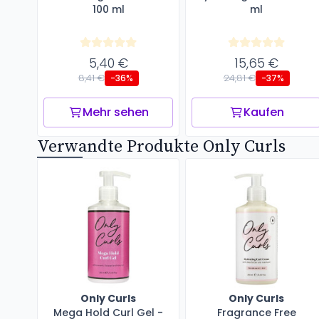
100 ml
ml
5,40 €
15,65 €
8,41 €
24,81 €
-36%
-37%
Mehr sehen
Kaufen
Verwandte Produkte Only Curls
Only Curls
Only Curls
Mega Hold Curl Gel -
Fragrance Free