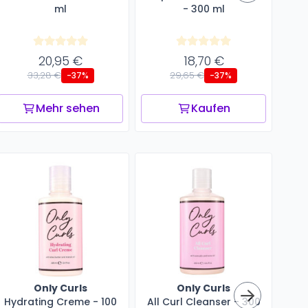
ml
- 300 ml
Co
20,95 €
18,70 €
33,28 €
29,65 €
-37%
-37%
Mehr sehen
Kaufen
Only Curls
Only Curls
Hydrating Creme - 100
All Curl Cleanser - 300
En