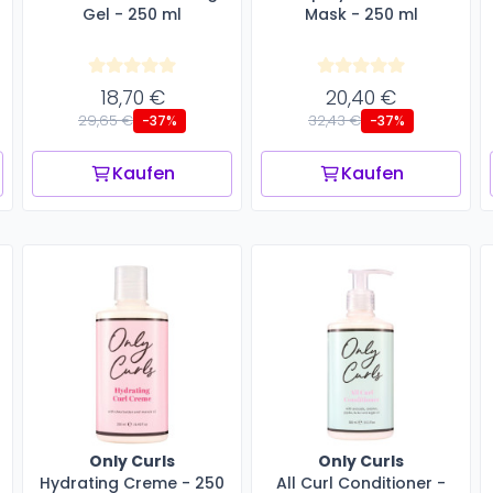
Gel - 250 ml
Mask - 250 ml
18,70 €
20,40 €
29,65 €
32,43 €
-37%
-37%
Kaufen
Kaufen
Only Curls
Only Curls
Hydrating Creme - 250
All Curl Conditioner -