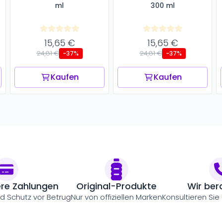
ml
300 ml
15,65 €
15,65 €
24,81 €
24,81 €
-37%
-37%
Kaufen
Kaufen
ere Zahlungen
Original-Produkte
Wir ber
nd Schutz vor Betrug
Nur von offiziellen Marken
Konsultieren Sie