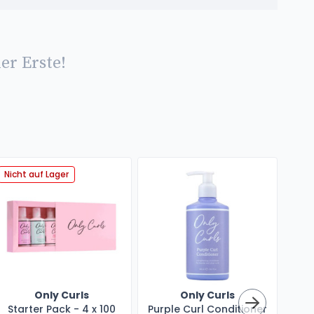
er Erste!
Nicht auf Lager
Nich
Only Curls
Only Curls
Starter Pack - 4 x 100
Purple Curl Conditioner
Lit