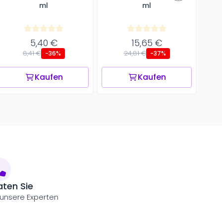
ml
ml
5,40 €
15,65 €
8,41 €
24,81 €
-36%
-37%
Kaufen
Kaufen
aten Sie
 unsere Experten